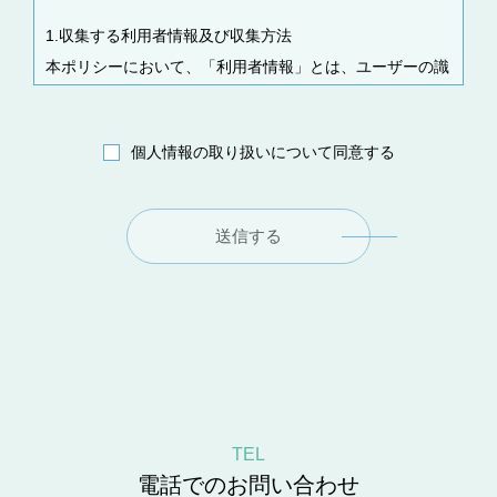
1.収集する利用者情報及び収集方法
本ポリシーにおいて、「利用者情報」とは、ユーザーの識
別に係る情報、通信サービス上の行動履歴、その他ユーザ
ーまたはユーザーの端末に関連して生成または蓄積された
個人情報の取り扱いについて同意する
情報であって、本ポリシーに基づき当社が収集するものを
意味するものとします。 本サービスにおいて当社が収集
する利用者情報は、その収集方法に応じて、以下のような
送信する
ものとなります。
(1) ユーザーからご提供いただく情報 本サービスを利用す
るために、または本サービスの利用を通じてユーザーから
ご提供いただく情報は以下のとおりです。
・氏名、生年月日、性別、職業等プロフィールに関する情
報
・メールアドレス、電話番号、住所等連絡先に関する情報
TEL
・入力フォームその他当社が定める方法を通じてユーザー
電話でのお問い合わせ