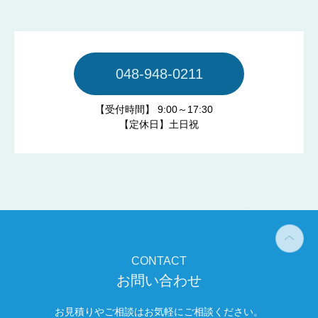
が入力または送信する情報
(2) ユーザーが本サービスの利用において、他のサービス
と連携を許可することにより、当該他のサービスからご提
供いただく情報
048-948-0211
ユーザーが、本サービスを利用するにあたり、ソーシャル
ネットワーキングサービス等の他のサービスとの連携を許
【受付時間】 9:00～17:30
可した場合には、その許可の際にご同意いただいた内容に
​​​​​​​【定休日】土日祝
基づき、以下の情報を当該外部サービスから収集します。
・当該外部サービスでユーザーが利用するID
・その他当該外部サービスのプライバシー設定によりユー
ザーが連携先に開示を認めた情報
(3) ユーザーが本サービスを利用するにあたって、当社が
収集する情報
CONTACT
当社は、本サービスへのアクセス状況やそのご利用方法に
お問い合わせ
関する情報を収集することがあります。これには以下の情
報が含まれます。
お見積りやご相談はお気軽にご相談ください。