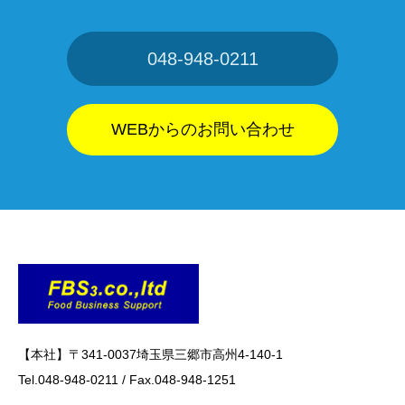
・リファラ
・IPアドレス
・サーバーアクセスログに関する情報
048-948-0211
・Cookie、ADID、IDFAその他の識別子
(4) ユーザーが本サービスを利用するにあたって、当社が
WEBからのお問い合わせ
ユーザーの個別同意に基づいて収集する情報
当社は、ユーザーが3-1に定める方法により個別に同意し
た場合、当社は以下の情報を利用中の端末から収集しま
す。・位置情報
2.利用目的
本サービスのサービス提供にかかわる利用者情報の具体的
な利用目的は以下のとおりです。
(1) 本サービスに関する登録の受付、本人確認、ユーザー
【本社】〒341-0037埼玉県三郷市高州4-140-1
認証、ユーザー設定の記録、利用料金の決済計算等本サー
Tel.048-948-0211
/
Fax.048-948-1251
ビスの提供、維持、保護及び改善のため